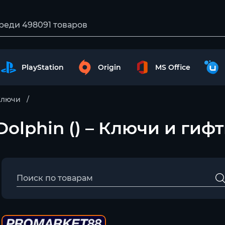
PlayStation
Origin
MS Office
Ключи
 Dolphin () – Ключи и гиф