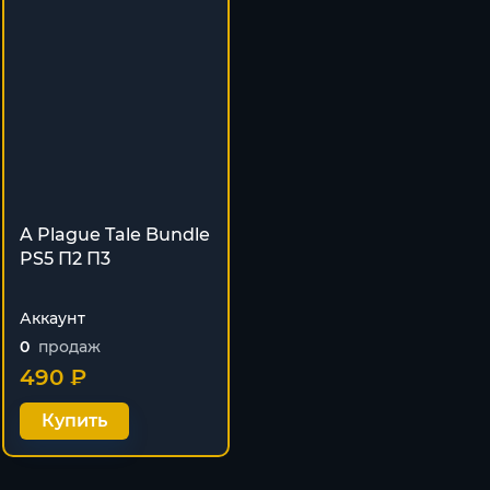
A Plague Tale Bundle
PS5 П2 П3
Аккаунт
0
продаж
490 ₽
Купить