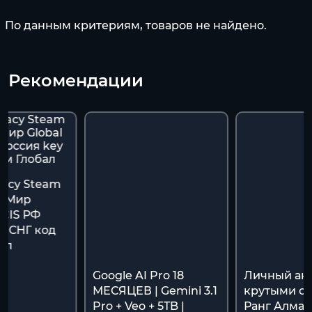
По данным критериям, товаров не найдено.
Рекомендации
gacy Steam
ь Мир
/CIS РФ
y СНГ код
ал
Google AI Pro 18
Личный акк
МЕСЯЦЕВ | Gemini 3.1
крутыми ск
Pro + Veo + 5TB |
Ранг Алмаз