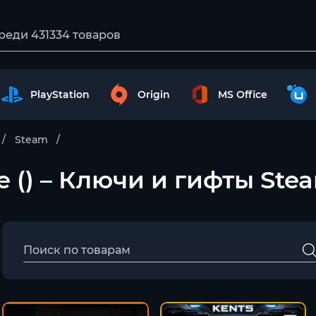
PlayStation
Origin
MS Office
Steam
e () – Ключи и гифты Ste