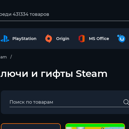
PlayStation
Origin
MS Office
eam
– Ключи и гифты Steam