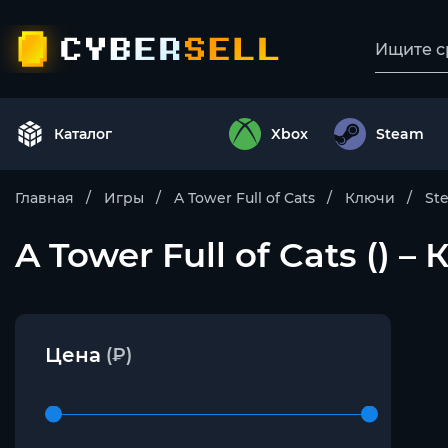
Каталог
Xbox
Steam
Главная
Игры
A Tower Full of Cats
Ключи
St
A Tower Full of Cats () 
Цена
(₽)