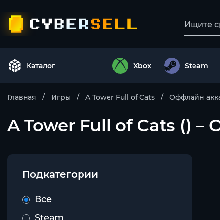
Каталог
Xbox
Steam
Главная
Игры
A Tower Full of Cats
Оффлайн акк
A Tower Full of Cats ()
Подкатегории
Все
Steam