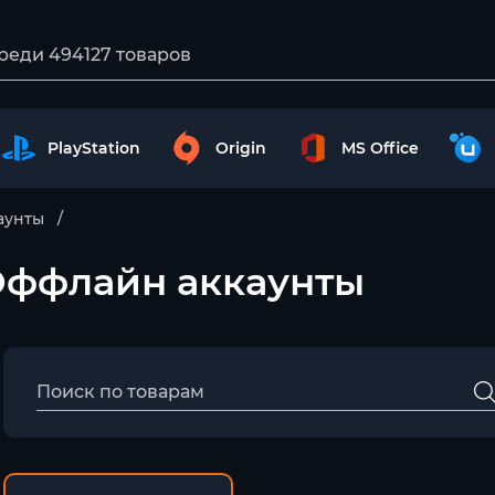
PlayStation
Origin
MS Office
аунты
 – Оффлайн аккаунты