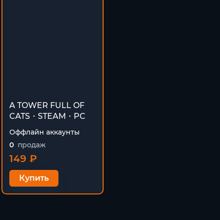
A TOWER FULL OF
CATS・STEAM・PC
Оффлайн аккаунты
0
продаж
149 ₽
Купить