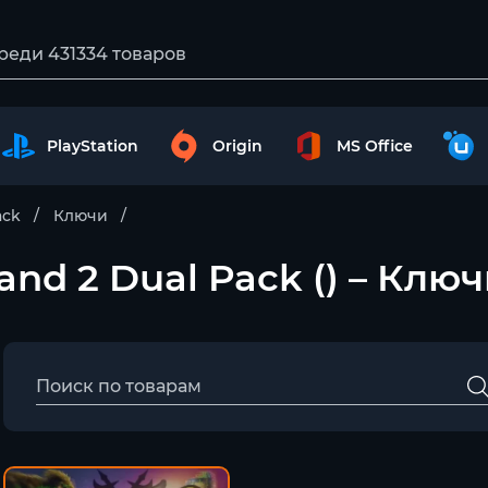
PlayStation
Origin
MS Office
ack
Ключи
 and 2 Dual Pack () – Клю