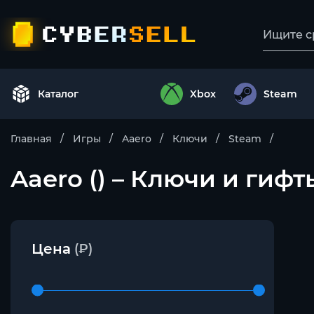
Каталог
Xbox
Steam
Главная
Игры
Aaero
Ключи
Steam
Aaero () – Ключи и гиф
Цена
(₽)