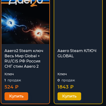
Aaero2 Steam ключ
Aaero Steam КЛЮЧ
Весь Мир Global +
GLOBAL
RU/CIS РФ Россия
СНГ стим Aaero 2
Ключ
Ключ
1
продаж
0
продаж
524 ₽
1843 ₽
Купить
Купить