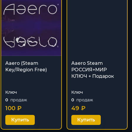
Aaero (Steam
Aaero Steam
Key/Region Free)
РОССИЯ+МИР
КЛЮЧ + Подарок
Ключ
Ключ
0
продаж
0
продаж
100 ₽
49 ₽
Купить
Купить