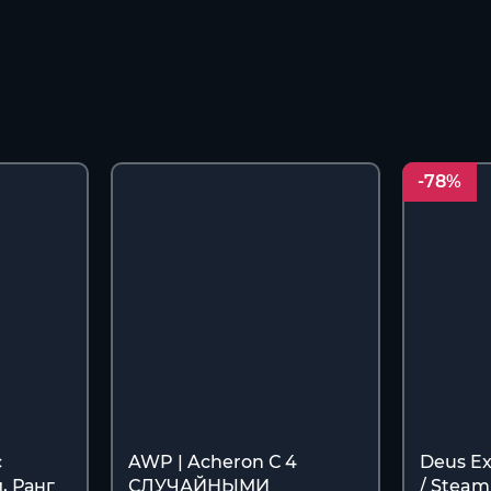
-78%
с
AWP | Acheron С 4
Deus Ex
, Ранг
СЛУЧАЙНЫМИ
/ Steam