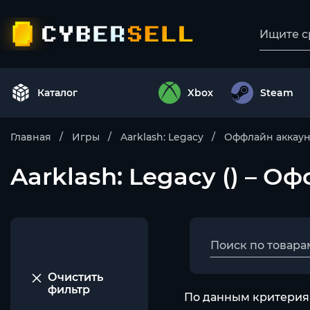
Каталог
Xbox
Steam
Главная
Игры
Aarklash: Legacy
Оффлайн аккау
Aarklash: Legacy () – 
Очистить
фильтр
По данным критериям