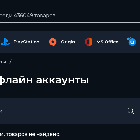
PlayStation
Origin
MS Office
нты
Оффлайн аккаунты
, товаров не найдено.