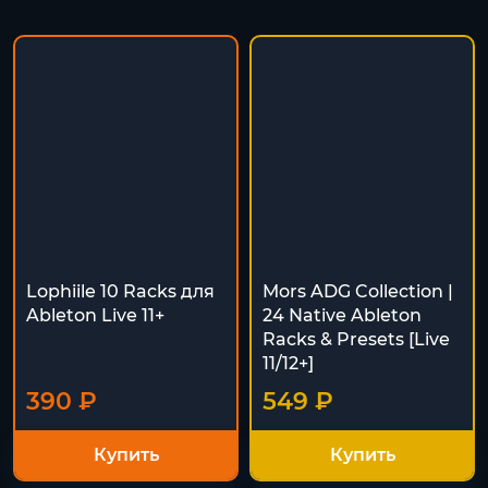
Lophiile 10 Racks для
Mors ADG Collection |
Ableton Live 11+
24 Native Ableton
Racks & Presets [Live
11/12+]
390 ₽
549 ₽
Купить
Купить