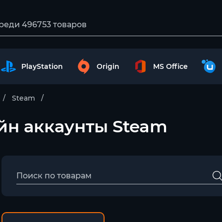
PlayStation
Origin
MS Office
Steam
айн аккаунты Steam