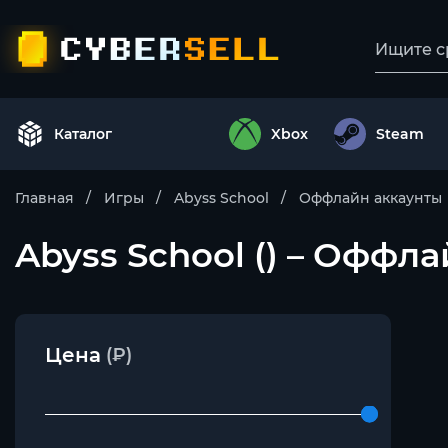
Каталог
Xbox
Steam
Главная
Игры
Abyss School
Оффлайн аккаунты
Abyss School () – Оффл
Цена
(₽)