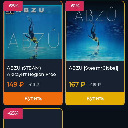
-65%
-61%
ABZU (STEAM)
ABZU [Steam/Global]
Аккаунт Region Free
149 ₽
167 ₽
419 ₽
419 ₽
Купить
Купить
-65%