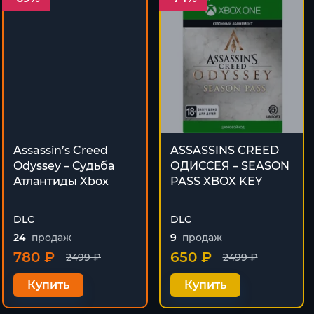
Assassin’s Creed
ASSASSIN´S CREED
Odyssey – Судьба
ОДИССЕЯ – SEASON
Атлантиды Xbox
PASS XBOX KEY
DLC
DLC
24
продаж
9
продаж
780 ₽
650 ₽
2499 ₽
2499 ₽
Купить
Купить