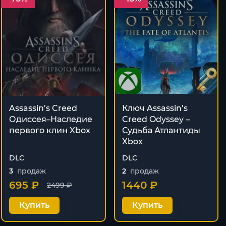
Assassin’s Creed
Ключ Assassin’s
Одиссея–Наследие
Creed Odyssey –
первого клин Xbox
Судьба Атлантиды
Xbox
DLC
DLC
3
продаж
2
продаж
695 ₽
1440 ₽
2499 ₽
Купить
Купить