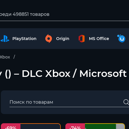
PlayStation
Origin
MS Office
Xbox
() – DLC Xbox / Microsoft
-69%
-74%