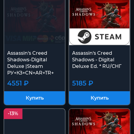
Assassin's Creed
Assassin's Creed
Shadows-Digital
Shadows - Digital
Deluxe |Steam
Deluxe Ed. * RU/СНГ
РУ+КЗ+CN+AR+TR+
4551 ₽
5185 ₽
Купить
Купить
-13%