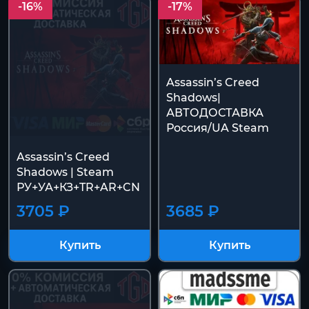
-16%
-17%
Assassin’s Creed
Shadows|
АВТОДОСТАВКА
Россия/UA Steam
Assassin’s Creed
Shadows | Steam
РУ+УА+КЗ+TR+AR+CN
3705 ₽
3685 ₽
Купить
Купить