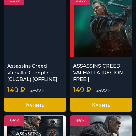
Assassins Creed
ASSASSIN´S CREED
Valhalla: Complete
VALHALLA |REGION
(GLOBAL) [OFFLINE]
FREE |
149 ₽
149 ₽
2499 ₽
2499 ₽
Купить
Купить
-95%
-95%