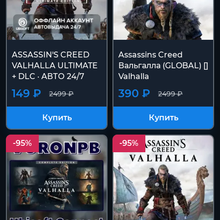
ASSASSIN'S CREED
Assassins Creed
VALHALLA ULTIMATE
Вальгалла (GLOBAL) []
+ DLC · АВТО 24/7
Valhalla
149 ₽
390 ₽
2499 ₽
2499 ₽
Купить
Купить
-95%
-95%