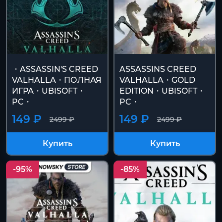
・ASSASSIN'S CREED
ASSASSIN´S CREED
VALHALLA・ПОЛНАЯ
VALHALLA・GOLD
ИГРА・UBISOFT・
EDITION・UBISOFT・
PC・
PC・
149 ₽
149 ₽
2499 ₽
2499 ₽
Купить
Купить
-95%
-85%