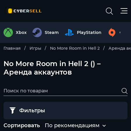
Xbox
Steam
PlayStation
Origi
Главная
Игры
No More Room in Hell 2
Аренда ак
No More Room in Hell 2 () –
Аренда аккаунтов
Фильтры
Сортировать
По рекомендациям