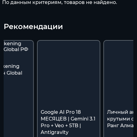
По данным критериям, товаров не найдено.
Рекомендации
akening
ч Global
я
Google AI Pro 18
Личный акк
МЕСЯЦЕВ | Gemini 3.1
крутыми ск
Pro + Veo + 5TB |
Ранг Алмаз
Antigravity