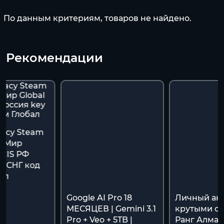
По данным критериям, товаров не найдено.
Рекомендации
gacy Steam
ь Мир
/CIS РФ
y СНГ код
ал
Google AI Pro 18
Личный акк
МЕСЯЦЕВ | Gemini 3.1
крутыми ск
Pro + Veo + 5TB |
Ранг Алмаз