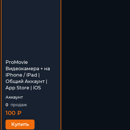
ProMovie
Видеокамера + на
iPhone / iPad |
Общий Аккаунт |
App Store | iOS
Аккаунт
0
продаж
100 ₽
Купить