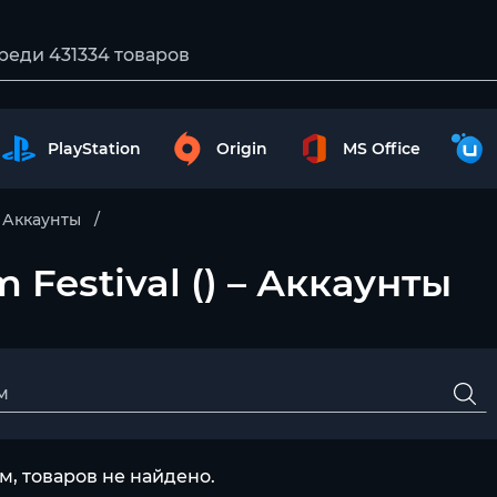
PlayStation
Origin
MS Office
Аккаунты
m Festival () – Аккаунты
, товаров не найдено.