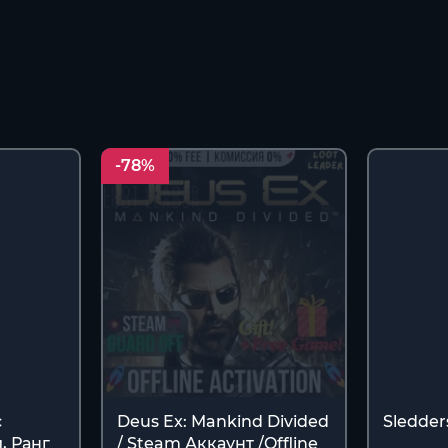
-78%
с
Deus Ex: Mankind Divided
Sledder
, Ранг
/ Steam Аккаунт /Offline