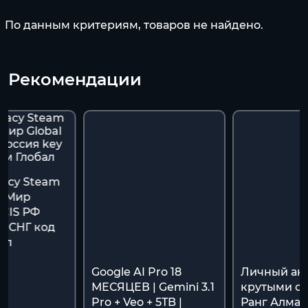
По данным критериям, товаров не найдено.
Рекомендации
gacy Steam
ь Мир
/CIS РФ
y СНГ код
ал
Google AI Pro 18
Личный акк
МЕСЯЦЕВ | Gemini 3.1
крутыми ск
Pro + Veo + 5TB |
Ранг Алмаз