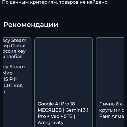
По данным критериям, товаров не найдено.
Рекомендации
gacy Steam
ь Мир
/CIS РФ
y СНГ код
ал
Google AI Pro 18
Личный акк
МЕСЯЦЕВ | Gemini 3.1
крутыми ск
Pro + Veo + 5TB |
Ранг Алмаз
Antigravity