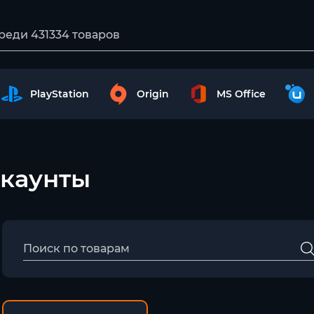
PlayStation
Origin
MS Office
ккаунты