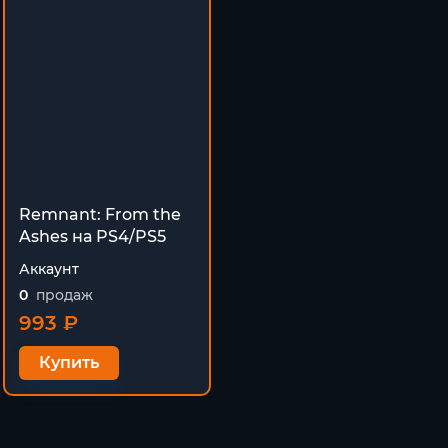
Remnant: From the
Ashes на PS4/PS5
Аккаунт
0
продаж
993 ₽
Купить