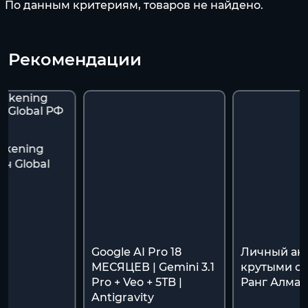
По данным критериям, товаров не найдено.
Рекомендации
akening
ч Global
я
Google AI Pro 18
Личный акк
МЕСЯЦЕВ | Gemini 3.1
крутыми ск
Pro + Veo + 5TB |
Ранг Алмаз
Antigravity