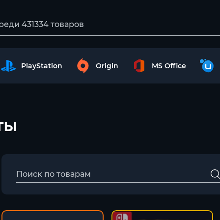
PlayStation
Origin
MS Office
ты