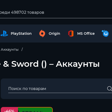
PlayStation
Origin
MS Office
Аккаунты
e & Sword () – Аккаунты
-46%