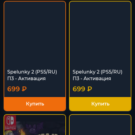
Spelunky 2 (PS5/RU)
Spelunky 2 (PS5/RU)
П3 - Активация
П3 - Активация
699 ₽
699 ₽
Купить
Купить