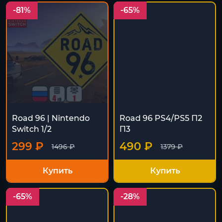
-81%
-65%
Road 96 | Nintendo
Road 96 PS4/PS5 П2
Switch 1/2
П3
299 ₽
490 ₽
1496 ₽
1379 ₽
Купить
Купить
-65%
-28%