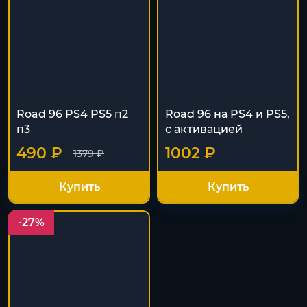
Road 96 PS4 PS5 п2
Road 96 на PS4 и PS5,
п3
с активацией
490 ₽
1002 ₽
1379 ₽
Купить
Купить
-27%