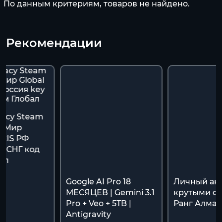
По данным критериям, товаров не найдено.
Рекомендации
gacy Steam
ь Мир
/CIS РФ
y СНГ код
ал
Google AI Pro 18
Личный акк
МЕСЯЦЕВ | Gemini 3.1
крутыми ск
Pro + Veo + 5TB |
Ранг Алмаз
Antigravity