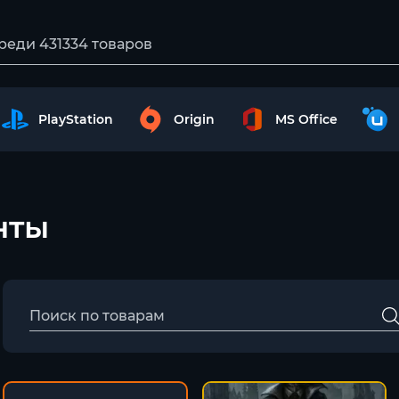
PlayStation
Origin
MS Office
унты