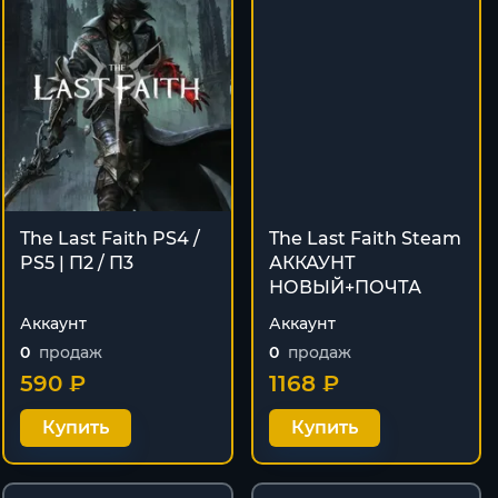
The Last Faith PS4 /
The Last Faith Steam
PS5 | П2 / П3
АККАУНТ
НОВЫЙ+ПОЧТА
Аккаунт
Аккаунт
0
продаж
0
продаж
590 ₽
1168 ₽
Купить
Купить