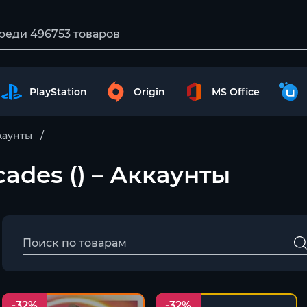
PlayStation
Origin
MS Office
каунты
ades () – Аккаунты
-32%
-32%