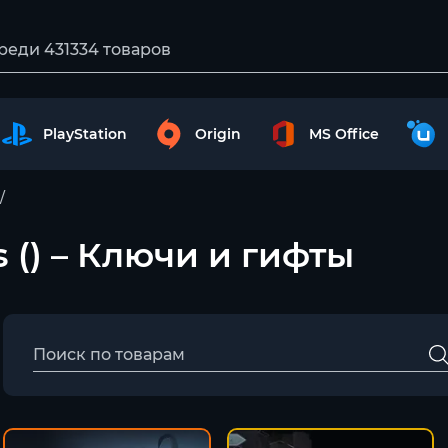
PlayStation
Origin
MS Office
s () – Ключи и гифты