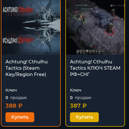
Achtung! Cthulhu
Achtung! Cthulhu
Tactics (Steam
Tactics КЛЮЧ STEAM
Key/Region Free)
РФ+СНГ
Ключ
Ключ
0
продаж
0
продаж
388 ₽
387 ₽
Купить
Купить