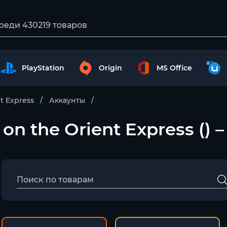
PlayStation
Origin
MS Office
nt Express
Аккаунты
 on the Orient Express ()