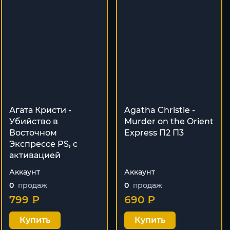
Агата Кристи -
Agatha Christie -
Убийство в
Murder on the Orient
Восточном
Express П2 П3
Экспрессе PS, с
активацией
Аккаунт
Аккаунт
0
продаж
0
продаж
799 ₽
690 ₽
Купить
Купить