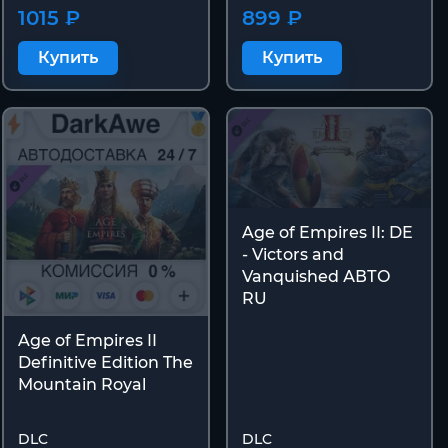
1015 ₽
899 ₽
Купить
Купить
Age of Empires II: DE
- Victors and
Vanquished АВТО
RU
Age of Empires II
Definitive Edition The
Mountain Royal
DLC
DLC