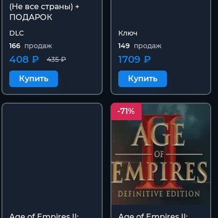
(Не все страны) +
ПОДАРОК
DLC
Ключ
166
продаж
149
продаж
408 ₽
1709 ₽
435 ₽
Купить
Купить
-71%
Age of Empires II:
Age of Empires II: