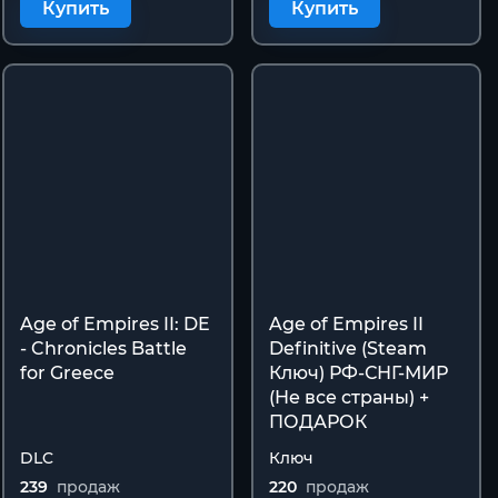
Купить
Купить
Age of Empires II: DE
Age of Empires II
- Chronicles Battle
Definitive (Steam
for Greece
Ключ) РФ-СНГ-МИР
(Не все страны) +
ПОДАРОК
DLC
Ключ
239
продаж
220
продаж