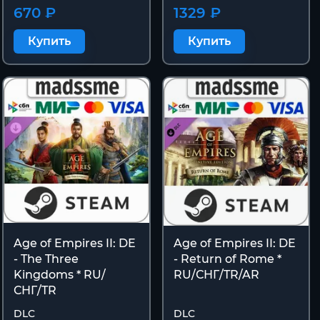
670 ₽
1329 ₽
Купить
Купить
Age of Empires II: DE
Age of Empires II: DE
- The Three
- Return of Rome *
Kingdoms * RU/
RU/СНГ/TR/AR
СНГ/TR
DLC
DLC