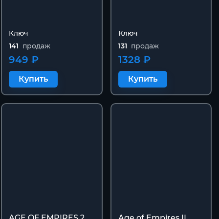
Ключ
Ключ
141
продаж
131
продаж
949 ₽
1328 ₽
Купить
Купить
AGE OF EMPIRES 2
Age of Empires II