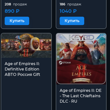
208
продаж
186
продаж
890 ₽
1040 ₽
Купить
Купить
Age of Empires II:
Definitive Edition
АВТО Россия Gift
Age of Empires II: DE
- The Last Chieftains
DLC · RU