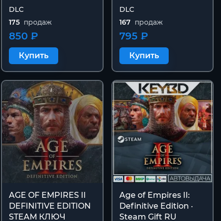
DLC
DLC
175
продаж
167
продаж
850 ₽
795 ₽
Купить
Купить
AGE OF EMPIRES II
Age of Empires II:
DEFINITIVE EDITION
Definitive Edition ·
STEAM КЛЮЧ
Steam Gift RU