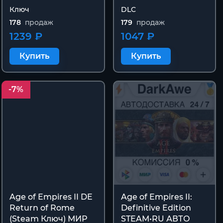
Ключ
DLC
178
продаж
179
продаж
1239 ₽
1047 ₽
Купить
Купить
-7%
Age of Empires II DE
Age of Empires II:
Return of Rome
Definitive Edition
(Steam Ключ) МИР
STEAM•RU АВТО