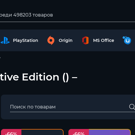
PlayStation
Origin
MS Office
ive Edition () –
-66%
-66%