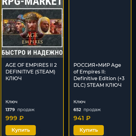
AGE OF EMPIRES II 2
РОССИЯ+МИР Age
DEFINITIVE (STEAM)
of Empires II:
КЛЮЧ
Definitive Edition (+3
DLC) STEAM КЛЮЧ
Ключ
Ключ
1379
продаж
652
продаж
999 ₽
941 ₽
Купить
Купить