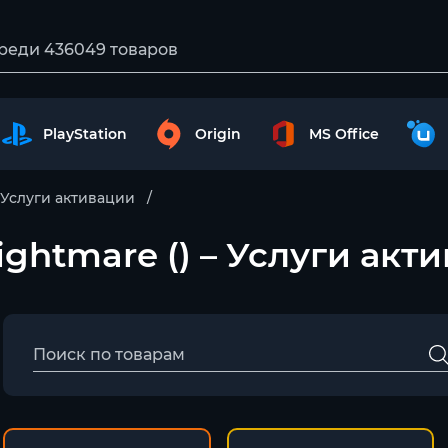
PlayStation
Origin
MS Office
Услуги активации
ightmare () – Услуги акт