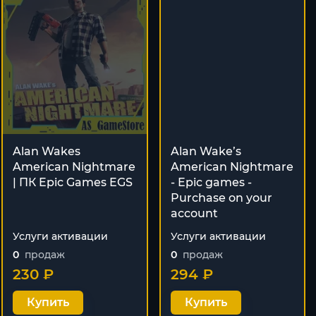
Alan Wakes
Alan Wake’s
American Nightmare
American Nightmare
| ПК Epic Games EGS
- Epic games -
Purchase on your
account
Услуги активации
Услуги активации
0
продаж
0
продаж
230 ₽
294 ₽
Купить
Купить