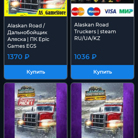
Alaskan Road
Alaskan Road /
Truckers | steam
Дальнобойщик
RU/UA/KZ
Аляска | ПК Epic
Games EGS
1370 ₽
1036 ₽
Купить
Купить