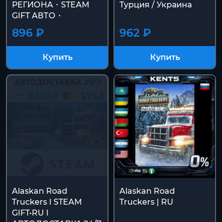
РЕГИОНА・STEAM
Турция / Украина
GIFT АВТО・
896 ₽
962 ₽
Купить
Купить
Alaskan Road
Alaskan Road
Truckers I STEAM
Truckers | RU
GIFT•RU I