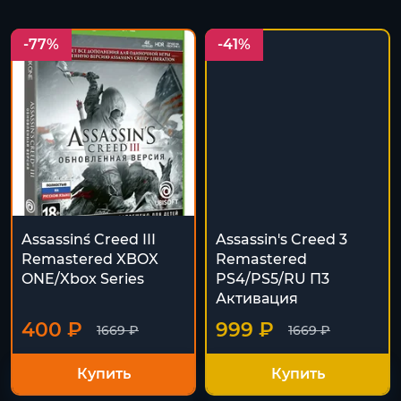
-77%
-41%
Assassin´s Creed III
Assassin's Creed 3
Remastered XBOX
Remastered
ONE/Xbox Series
PS4/PS5/RU П3
Активация
400 ₽
999 ₽
1669 ₽
1669 ₽
Купить
Купить