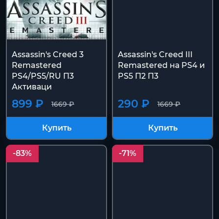
Assassin's Creed 3
Assassin's Creed III
Remastered
Remastered на PS4 и
PS4/PS5/RU П3
PS5 П2 П3
Активаци
899 ₽
290 ₽
1669 ₽
1669 ₽
Купить
Купить
-83%
-71%