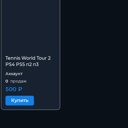
Tennis World Tour 2
PS4 PS5 п2 п3
Аккаунт
0
продаж
500 ₽
Купить