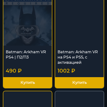
Batman: Arkham VR
Batman: Arkham VR
PS4 | П2/П3
на PS4 и PS5, с
активацией
490 ₽
1002 ₽
Купить
Купить