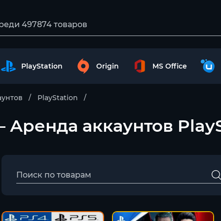
PlayStation
Origin
MS Office
аунтов
PlayStation
) – Аренда аккаунтов Play