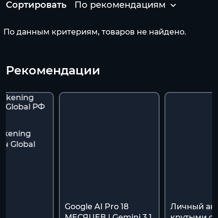
Сортировать
По рекомендациям
По данным критериям, товаров не найдено.
Рекомендации
akening
ч Global
я
Google AI Pro 18
Личный акк
МЕСЯЦЕВ | Gemini 3.1
крутыми ск