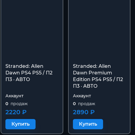
Stranded: Alien
Stranded: Alien
Dawn PS4 PS5 / П2
Dawn Premium
П3 · АВТО
Edition PS4 PS5 / П2
П3 · АВТО
Аккаунт
Аккаунт
0
продаж
0
продаж
2220 ₽
2890 ₽
Купить
Купить