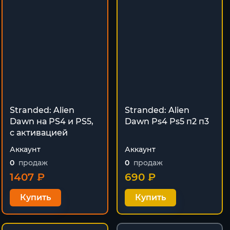
Stranded: Alien
Stranded: Alien
Dawn на PS4 и PS5,
Dawn Ps4 Ps5 п2 п3
с активацией
Аккаунт
Аккаунт
0
продаж
0
продаж
1407 ₽
690 ₽
Купить
Купить