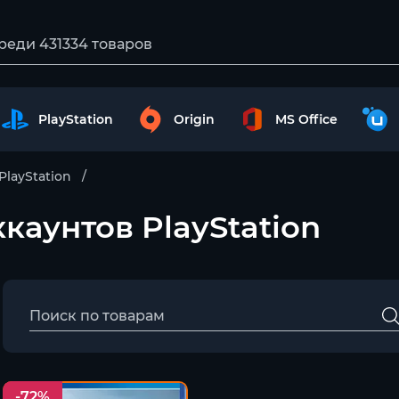
PlayStation
Origin
MS Office
PlayStation
ккаунтов PlayStation
-72%