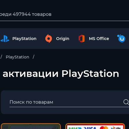
PlayStation
Origin
MS Office
PlayStation
ги активации PlayStation