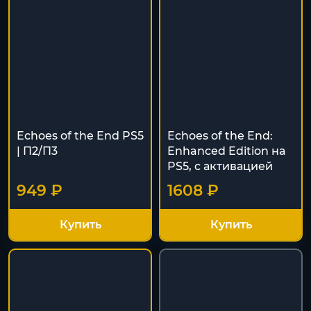
Echoes of the End PS5
Echoes of the End:
| П2/П3
Enhanced Edition на
PS5, с активацией
949 ₽
1608 ₽
Купить
Купить