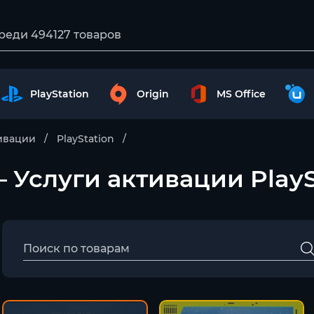
PlayStation
Origin
MS Office
тивации
PlayStation
 – Услуги активации PlayS