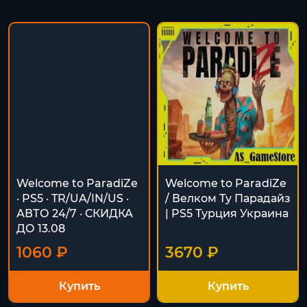
Welcome to ParadiZe
Welcome to ParadiZe
· PS5 · TR/UA/IN/US ·
/ Велком Ту Парадайз
АВТО 24/7 · СКИДКА
| PS5 Турция Украина
ДО 13.08
1060 ₽
3670 ₽
Купить
Купить