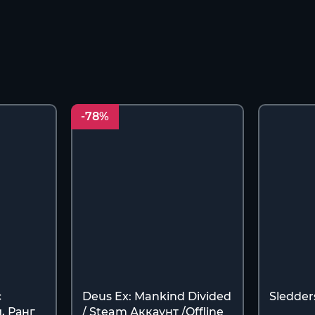
-78%
с
Deus Ex: Mankind Divided
Sledder
, Ранг
/ Steam Аккаунт /Offline