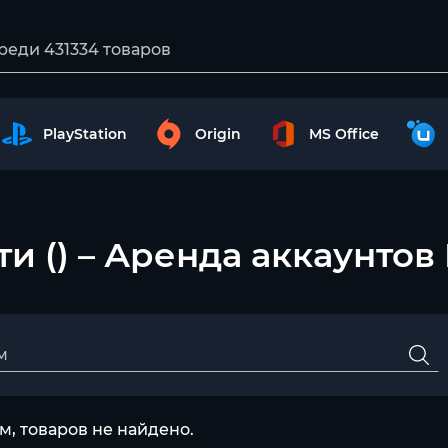
PlayStation
Origin
MS Office
яти () – Аренда аккаунтов
, товаров не найдено.