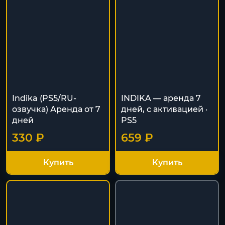
Indika (PS5/RU-
INDIKA — аренда 7
озвучка) Аренда от 7
дней, с активацией ·
дней
PS5
330 ₽
659 ₽
Купить
Купить