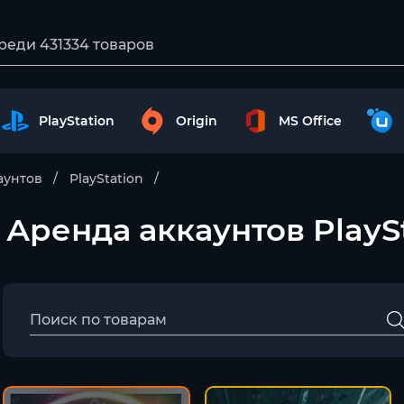
PlayStation
Origin
MS Office
аунтов
PlayStation
– Аренда аккаунтов PlayS